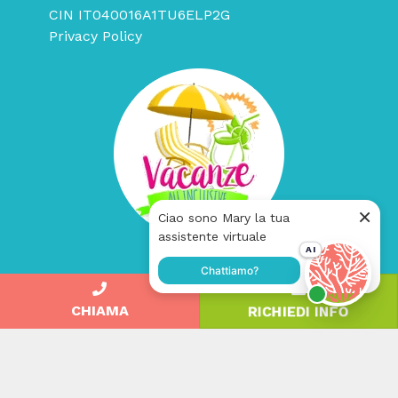
CIN IT040016A1TU6ELP2G
Privacy Policy
Un progetto
Adrias Online
CHIAMA
RICHIEDI INFO