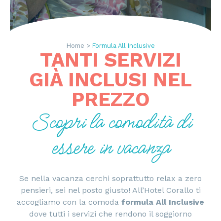
Home >
Formula All Inclusive
TANTI SERVIZI
GIÀ INCLUSI NEL
PREZZO
Scopri la comodità di
essere in vacanza
Se nella vacanza cerchi soprattutto relax a zero
pensieri, sei nel posto giusto! All’Hotel Corallo ti
accogliamo con la comoda
formula All Inclusive
dove tutti i servizi che rendono il soggiorno