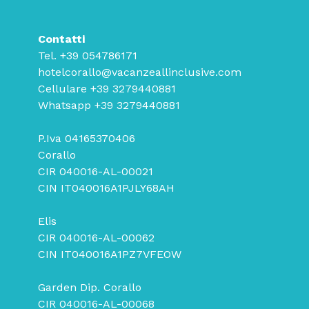
Contatti
Tel.
+39 054786171
hotelcorallo@vacanzeallinclusive.com
Cellulare
+39 3279440881
Whatsapp
+39 3279440881
P.Iva 04165370406
Corallo
CIR 040016-AL-00021
CIN IT040016A1PJLY68AH
Elis
CIR 040016-AL-00062
CIN IT040016A1PZ7VFEOW
Garden Dip. Corallo
CIR 040016-AL-00068