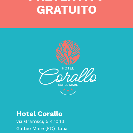
GRATUITO
Hotel Corallo
via Gramsci, 5 47043
Gatteo Mare (FC) Italia