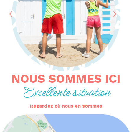
NOUS SOMMES ICI
SERVICES AUX FAMILLES AVEC
ANIMATION
Excellente situation
Regardez où nous en sommes