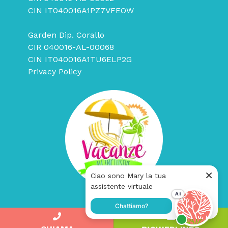
CIN IT040016A1PZ7VFEOW
Garden Dip. Corallo
CIR 040016-AL-00068
CIN IT040016A1TU6ELP2G
Privacy Policy
Un progetto
Adrias Online