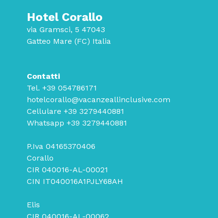
Hotel Corallo
via Gramsci, 5 47043
Gatteo Mare (FC) Italia
Contatti
Tel.
+39 054786171
hotelcorallo@vacanzeallinclusive.com
Cellulare
+39 3279440881
Whatsapp
+39 3279440881
P.Iva 04165370406
Corallo
CIR 040016-AL-00021
CIN IT040016A1PJLY68AH
Elis
CIR 040016-AL-00062